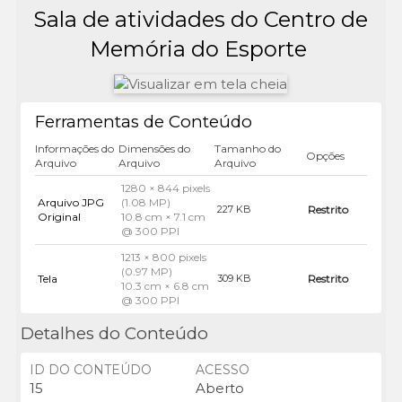
Sala de atividades do Centro de
Memória do Esporte
Ferramentas de Conteúdo
Informações do
Dimensões do
Tamanho do
Opções
Arquivo
Arquivo
Arquivo
1280 × 844 pixels
Arquivo JPG
(1.08 MP)
Restrito
227 KB
Original
10.8 cm × 7.1 cm
@ 300 PPI
1213 × 800 pixels
(0.97 MP)
Tela
Restrito
309 KB
10.3 cm × 6.8 cm
@ 300 PPI
Detalhes do Conteúdo
ID DO CONTEÚDO
ACESSO
15
Aberto