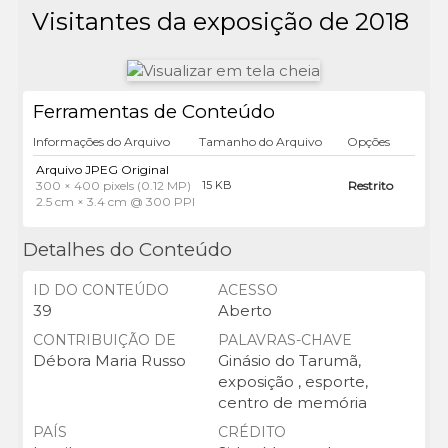
Visitantes da exposição de 2018
Ferramentas de Conteúdo
Informações do Arquivo
Tamanho do Arquivo
Opções
Arquivo JPEG Original
300 × 400 pixels (0.12 MP)
Restrito
15 KB
2.5 cm × 3.4 cm @ 300 PPI
Detalhes do Conteúdo
ID DO CONTEÚDO
ACESSO
39
Aberto
CONTRIBUIÇÃO DE
PALAVRAS-CHAVE
Débora Maria Russo
Ginásio do Tarumã,
exposição , esporte,
centro de memória
PAÍS
CRÉDITO