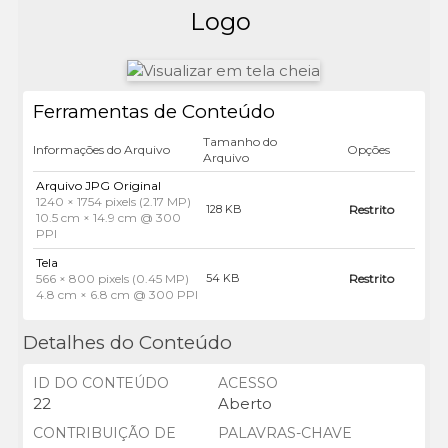
Logo
Ferramentas de Conteúdo
Tamanho do
Informações do Arquivo
Opções
Arquivo
Arquivo JPG Original
1240 × 1754 pixels (2.17 MP)
Restrito
128 KB
10.5 cm × 14.9 cm @ 300
PPI
Tela
566 × 800 pixels (0.45 MP)
Restrito
54 KB
4.8 cm × 6.8 cm @ 300 PPI
Detalhes do Conteúdo
ID DO CONTEÚDO
ACESSO
22
Aberto
CONTRIBUIÇÃO DE
PALAVRAS-CHAVE