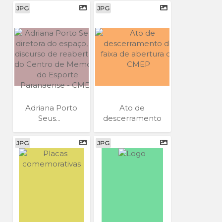
JPG
JPG
Adriana Porto
Ato de
Seus...
descerramento
da...
JPG
JPG